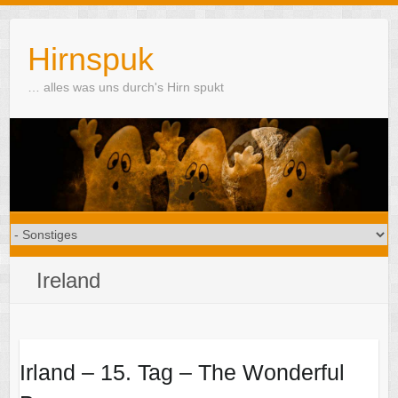
Skip
to
Hirnspuk
content
… alles was uns durch's Hirn spukt
Ireland
Irland – 15. Tag – The Wonderful