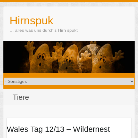
Skip
to
Hirnspuk
content
… alles was uns durch's Hirn spukt
Tiere
Wales Tag 12/13 – Wildernest