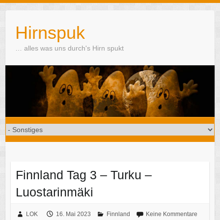
Skip
to
Hirnspuk
content
… alles was uns durch's Hirn spukt
Finnland Tag 3 – Turku –
Luostarinmäki
LOK
16. Mai 2023
Finnland
Keine Kommentare