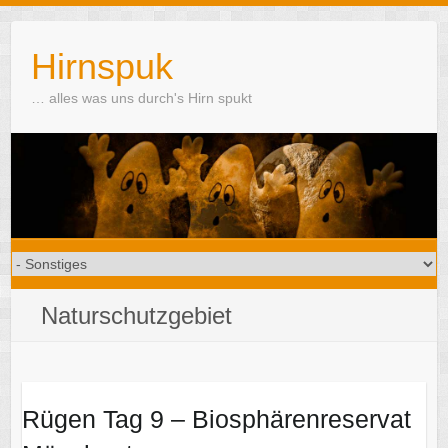
Skip
to
Hirnspuk
content
… alles was uns durch's Hirn spukt
Naturschutzgebiet
Rügen Tag 9 – Biosphärenreservat