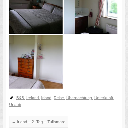
B&B
,
Ireland
,
Irland
,
Reise
,
Übernachtung
,
Unterkunft
,
Urlaub
←
Irland – 2. Tag – Tullamore