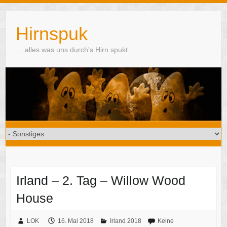
Skip
to
Hirnspuk
content
… alles was uns durch's Hirn spukt
Irland – 2. Tag – Willow Wood
House
LOK
16. Mai 2018
Irland 2018
Keine