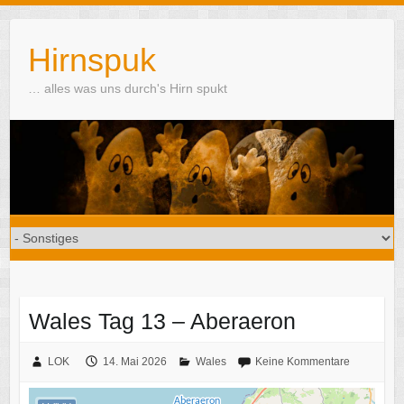
Skip
to
Hirnspuk
content
… alles was uns durch's Hirn spukt
Wales Tag 13 – Aberaeron
LOK
14. Mai 2026
Wales
Keine Kommentare