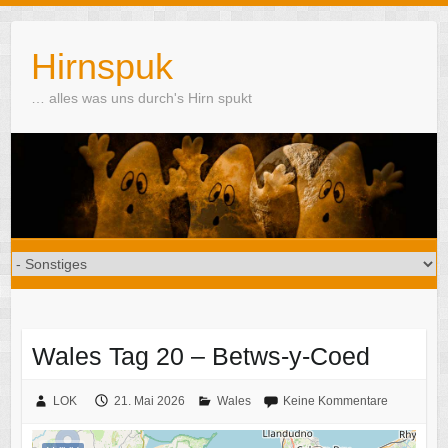
Skip
to
Hirnspuk
content
… alles was uns durch's Hirn spukt
Wales Tag 20 – Betws-y-Coed
LOK
21. Mai 2026
Wales
Keine Kommentare